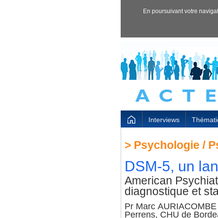
En poursuivant votre navigati
Interviews
Thémati
>
Psychologie / P
DSM-5, un la
American Psychiat
diagnostique et st
Pr Marc AURIACOMBE - P
Perrens, CHU de Borde