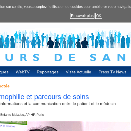
on sur ce site, vous acceptez l’utilisation de cookies pour améliorer votre navigation,
En savoir plus
OK
ques
WebTV
Reportages
Visite Actuelle
Press Tv News
ectée
ophilie et parcours de soins
informations et la communication entre le patient et le médecin
nfants Malades, AP-HP, Paris