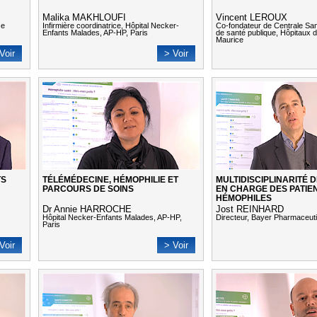
Malika MAKHLOUFI
Vincent LEROUX
se
Infirmière coordinatrice, Hôpital Necker-
Co-fondateur de Centrale Sa
Enfants Malades, AP-HP, Paris
de santé publique, Hôpitaux d
Maurice
Voir
> Voir
TS
TÉLÉMÉDECINE, HÉMOPHILIE ET
MULTIDISCIPLINARITÉ D
PARCOURS DE SOINS
EN CHARGE DES PATIE
HÉMOPHILES
Dr Annie HARROCHE
Jost REINHARD
Hôpital Necker-Enfants Malades, AP-HP,
Directeur, Bayer Pharmaceut
Paris
Voir
> Voir