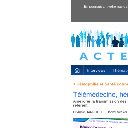
En poursuivant votre navigati
Interviews
Thémati
>
Hémophilie et Santé conn
Télémédecine, hém
Améliorer la transmission des 
référent.
Dr Annie HARROCHE - Hôpital Necker-E