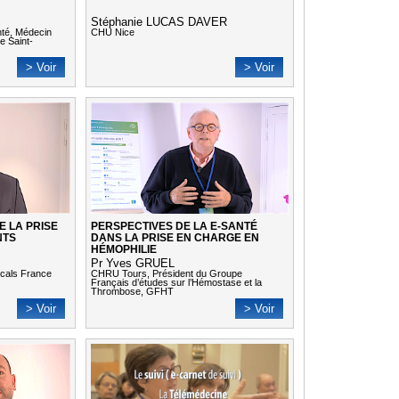
Stéphanie LUCAS DAVER
nté, Médecin
CHU Nice
e Saint-
> Voir
> Voir
E LA PRISE
PERSPECTIVES DE LA E-SANTÉ
NTS
DANS LA PRISE EN CHARGE EN
HÉMOPHILIE
Pr Yves GRUEL
icals France
CHRU Tours, Président du Groupe
Français d’études sur l’Hémostase et la
Thrombose, GFHT
> Voir
> Voir