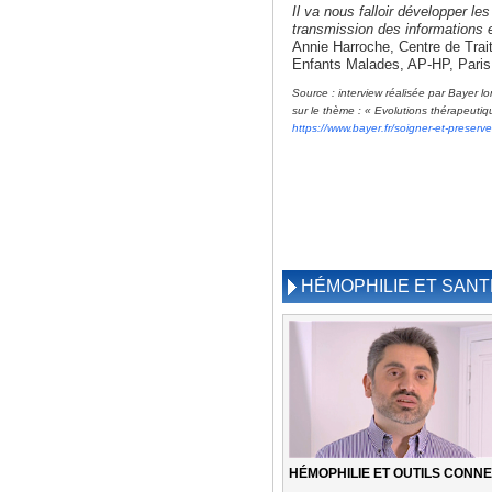
Il va nous falloir développer le
transmission des informations e
Annie Harroche, Centre de Trai
Enfants Malades, AP-HP, Paris
Source :
interview réalisée par Bayer l
sur le thème : « Evolutions thérapeuti
https://www.bayer.fr/soigner-et-preserve
HÉMOPHILIE ET SAN
HÉMOPHILIE ET OUTILS CONN