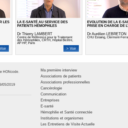
R LES
LA E-SANTÉ AU SERVICE DES
EVOLUTION DE LA E-SA
PATIENTS HÉMOPHILES
PRISE EN CHARGE DE L
Dr Thierry LAMBERT
Dr Aurélien LEBRETON
Centre de Référence pour le Traitement
CHU Estaing, Clermont-Ferr
des Hémophilies, CRTH, Hôpital Bicêtre,
AP-HP, Paris
Voir
> Voir
Ma première interview
rte HONcode.
Associations de patients
Associations professionnelles
09/05/2019
Cancérologie
Communication
Entreprises
E-santé
Hémophilie et Santé connectée
Institutions et organismes
Les Entretiens de Visite Actuelle