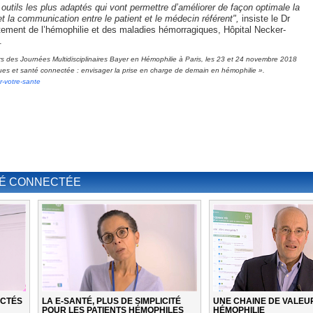
s outils les plus adaptés qui vont permettre d’améliorer de façon optimale la
t la communication entre le patient et le médecin référent",
insiste le Dr
tement de l’hémophilie et des maladies hémorragiques, Hôpital Necker-
.
ors des Journées Multidisciplinaires Bayer en Hémophilie à Paris, les 23 et 24 novembre 2018
ques et santé connectée : envisager la prise en charge de demain en hémophilie ».
r-votre-sante
TÉ CONNECTÉE
ECTÉS
LA E-SANTÉ, PLUS DE SIMPLICITÉ
UNE CHAINE DE VALEU
POUR LES PATIENTS HÉMOPHILES
HÉMOPHILIE