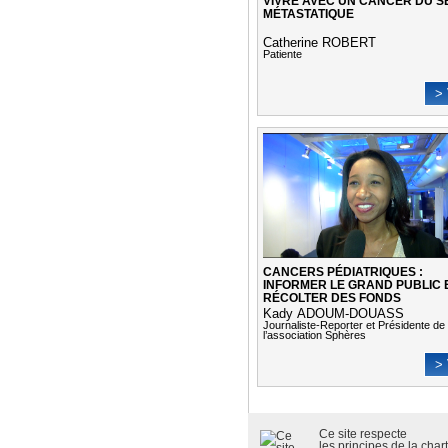
VIVRE AVEC UN CANCER DU S
MÉTASTATIQUE
Catherine ROBERT
Patiente
> 
CANCERS PÉDIATRIQUES :
INFORMER LE GRAND PUBLIC 
RÉCOLTER DES FONDS
Kady ADOUM-DOUASS
Journaliste-Reporter et Présidente de
l’association Sphères
> 
Ce site respecte
les
principes de la cha