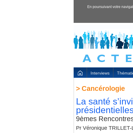
En poursuivant votre navigati
Interviews
Thémati
>
Cancérologie
La santé s’inv
présidentielle
9èmes Rencontres 
Pr Véronique TRILLET-