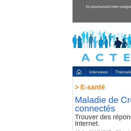
En poursuivant votre navigati
Interviews
Thémati
>
E-santé
Maladie de Cro
connectés
Trouver des répon
Internet.