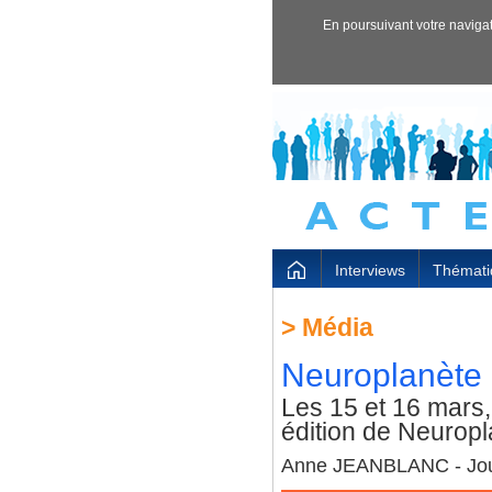
En poursuivant votre navigati
Interviews
Thémati
>
Média
Neuroplanète 
Les 15 et 16 mars, 
édition de Neurop
Anne JEANBLANC - Journ